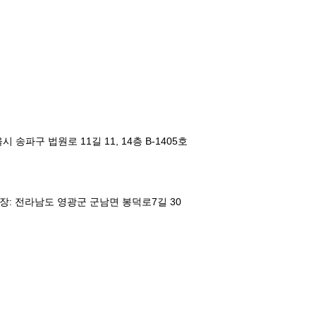
울시 송파구 법원로 11길 11, 14층 B-1405호
장: 전라남도 영광군 군남면 봉덕로7길 30